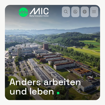
Direkt
Image
zum
Inhalt
Anders arbeiten
und leben